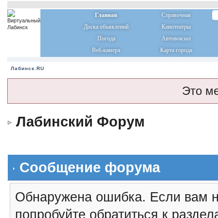
Главная
Справочная
Доска объявлений
Кинотеатры
Погода
Автовокзал
Веб-камера
Карта города
Лабинск.RU
Это м
Лабинский Форум
Сообщение форума
Обнаружена ошибка. Если вам н
попробуйте обратиться к разде