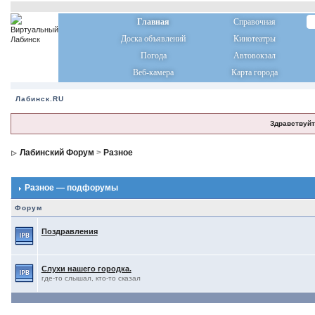
Главная
Справочная
Доска объявлений
Кинотеатры
Погода
Автовокзал
Веб-камера
Карта города
Лабинск.RU
Здравствуйт
Лабинский Форум
>
Разное
Разное — подфорумы
Форум
Поздравления
Слухи нашего городка.
где-то слышал, кто-то сказал