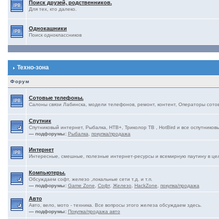
Поиск друзей, родственников.
Для тех, кто далеко.
Однокашники
Поиск одноклассников
Техно-зона
Форум
Сотовые телефоны.
Салоны связи Лабинска, модели телефонов, ремонт, контент, Операторы сотово
Спутник
Спутниковый интернет, Рыбалка, НТВ+, Триколор ТВ , HotBird и все оспутниковы
— подфорумы:
Рыбалка
,
покупка/продажа
Интернет
Интересные, смешные, полезные интернет-ресурсы и всемирную паутину в це
Компьютеры.
Обсуждаем софт, железо ,локальные сети т.д. и т.п.
— подфорумы:
Game Zone
,
Софт
,
Железо
,
HackZone
,
покупка/продажа
Авто
Авто, вело, мото - техника. Все вопросы этого железа обсуждаем здесь.
— подфорумы:
Покупка/продажа авто