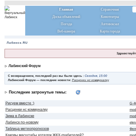
Главная
Справочная
Доска объявлений
Кинотеатры
Погода
Автовокзал
Веб-камера
Карта города
Лабинск.RU
Здравствуйт
Лабинский Форум
С возвращением, последний раз вы были здесь :
Сегодня, 15:00
Лабинский Форум — последние новости:
Расценки нс коммуналку
Последние затронутые темы:
Рисуем вместе :)
G-4
Расценки нс коммуналку
mod
Зима в Лабинске
mod
Лабинск по-новому
ele
Таблица метеопрогнозов
Фел
Каковы масштабы хотелок ЖКХ-грабителей?
mod