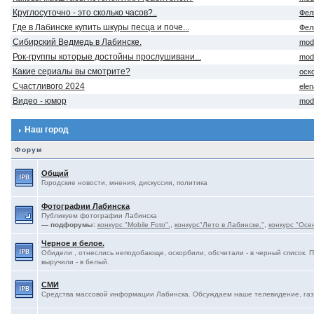
Круглосуточно - это сколько часов?..
Фел
Где в Лабинске купить шкуры песца и поче...
Фел
Сибирский Ведмедь в Лабинске.
mod
Рок-группы которые достойны прослушивани...
mod
Какие сериалы вы смотрите?
оск
Счастливого 2024
ele
Видео - юмор
mod
Наш город
Форум
Общий
Городские новости, мнения, дискуссии, политика
Фотографии Лабинска
Публикуем фотографии Лабинска
— подфорумы:
конкурс "Mobile Foto".
,
конкурс"Лето в Лабинске."
,
конкурс "Осе
Черное и белое.
Обидели , отнеслись неподобающе, оскорбили, обсчитали - в черный список. 
выручили - в белый.
СМИ
Средства массовой информации Лабинска. Обсуждаем наше телевидение, газе