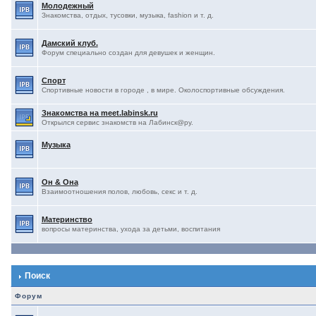
Молодежный
Знакомства, отдых, тусовки, музыка, fashion и т. д.
Дамский клуб.
Форум специально создан для девушек и женщин.
Спорт
Спортивные новости в городе , в мире. Околоспортивные обсуждения.
Знакомства на meet.labinsk.ru
Открылся сервис знакомств на Лабинск@ру.
Музыка
Он & Она
Взаимоотношения полов, любовь, секс и т. д.
Материнство
вопросы материнства, ухода за детьми, воспитания
Поиск
Форум