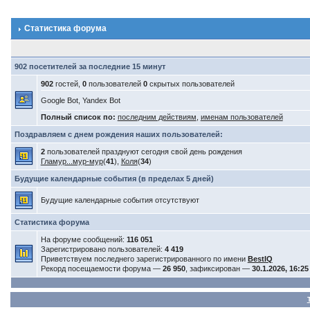
Статистика форума
902 посетителей за последние 15 минут
902
гостей,
0
пользователей
0
скрытых пользователей
Google Bot, Yandex Bot
Полный список по:
последним действиям
,
именам пользователей
Поздравляем с днем рождения наших пользователей:
2
пользователей празднуют сегодня свой день рождения
Гламур...мур-мур
(
41
),
Коля
(
34
)
Будущие календарные события (в пределах 5 дней)
Будущие календарные события отсутствуют
Статистика форума
На форуме сообщений:
116 051
Зарегистрировано пользователей:
4 419
Приветствуем последнего зарегистрированного по имени
BestIQ
Рекорд посещаемости форума —
26 950
, зафиксирован —
30.1.2026, 16:25