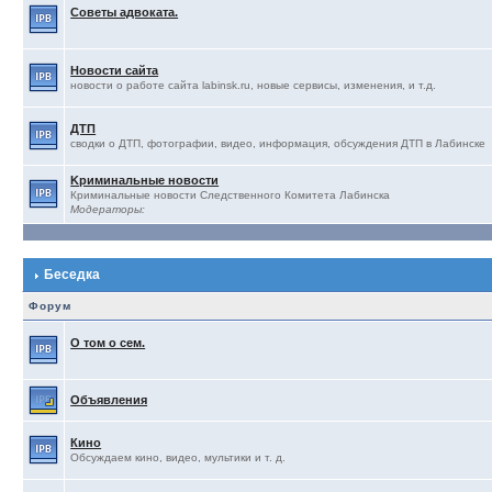
Советы адвоката.
Новости сайта
новости о работе сайта labinsk.ru, новые сервисы, изменения, и т.д.
ДТП
сводки о ДТП, фотографии, видео, информация, обсуждения ДТП в Лабинске
Kриминальные новости
Криминальные новости Следственного Комитета Лабинска
Модераторы:
Беседка
Форум
О том о сем.
Объявления
Кино
Обсуждаем кино, видео, мультики и т. д.