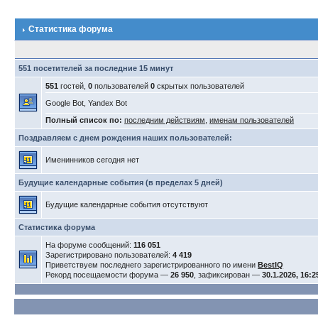
Статистика форума
551 посетителей за последние 15 минут
551
гостей,
0
пользователей
0
скрытых пользователей
Google Bot, Yandex Bot
Полный список по:
последним действиям
,
именам пользователей
Поздравляем с днем рождения наших пользователей:
Именинников сегодня нет
Будущие календарные события (в пределах 5 дней)
Будущие календарные события отсутствуют
Статистика форума
На форуме сообщений:
116 051
Зарегистрировано пользователей:
4 419
Приветствуем последнего зарегистрированного по имени
BestIQ
Рекорд посещаемости форума —
26 950
, зафиксирован —
30.1.2026, 16:2