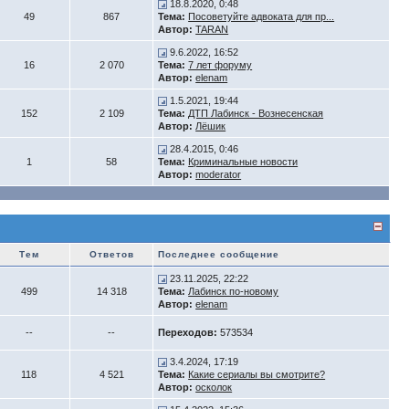
18.8.2020, 0:48
49
867
Тема:
Посоветуйте адвоката для пр...
Автор:
TARAN
9.6.2022, 16:52
16
2 070
Тема:
7 лет форуму
Автор:
elenam
1.5.2021, 19:44
152
2 109
Тема:
ДТП Лабинск - Вознесенская
Автор:
Лёшик
28.4.2015, 0:46
1
58
Тема:
Криминальные новости
Автор:
moderator
Тем
Ответов
Последнее сообщение
23.11.2025, 22:22
499
14 318
Тема:
Лабинск по-новому
Автор:
elenam
--
--
Переходов:
573534
3.4.2024, 17:19
118
4 521
Тема:
Какие сериалы вы смотрите?
Автор:
осколок