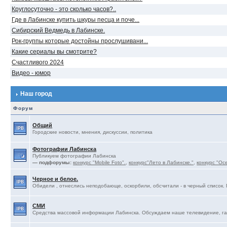
Круглосуточно - это сколько часов?..
Где в Лабинске купить шкуры песца и поче...
Сибирский Ведмедь в Лабинске.
Рок-группы которые достойны прослушивани...
Какие сериалы вы смотрите?
Счастливого 2024
Видео - юмор
Наш город
Форум
Общий
Городские новости, мнения, дискуссии, политика
Фотографии Лабинска
Публикуем фотографии Лабинска
— подфорумы:
конкурс "Mobile Foto".
,
конкурс"Лето в Лабинске."
,
конкурс "Ос
Черное и белое.
Обидели , отнеслись неподобающе, оскорбили, обсчитали - в черный список. 
СМИ
Средства массовой информации Лабинска. Обсуждаем наше телевидение, газ