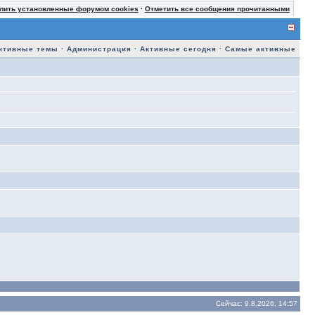
лить установленные форумом cookies
·
Отметить все сообщения прочитанными
ктивные темы
·
Администрация
·
Активные сегодня
·
Самые активные
Сейчас: 9.8.2026, 14:57