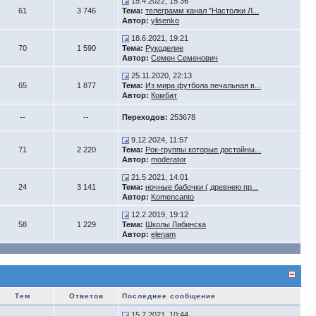
15.4.2022, 15:36
61
3 746
Тема:
телеграмм канал "Настолки Л...
Автор:
ylisenko
18.6.2021, 19:21
70
1 590
Тема:
Рукоделие
Автор:
Семен Семенович
25.11.2020, 22:13
65
1 877
Тема:
Из мира футбола печальная в...
Автор:
Комбат
--
--
Переходов:
253678
9.12.2024, 11:57
71
2 220
Тема:
Рок-группы которые достойны...
Автор:
moderator
21.5.2021, 14:01
24
3 141
Тема:
ночные бабочки ( древнею пр...
Автор:
Komencanto
12.2.2019, 19:12
58
1 229
Тема:
Школы Лабинска
Автор:
elenam
Тем
Ответов
Последнее сообщение
15.7.2021, 10:44