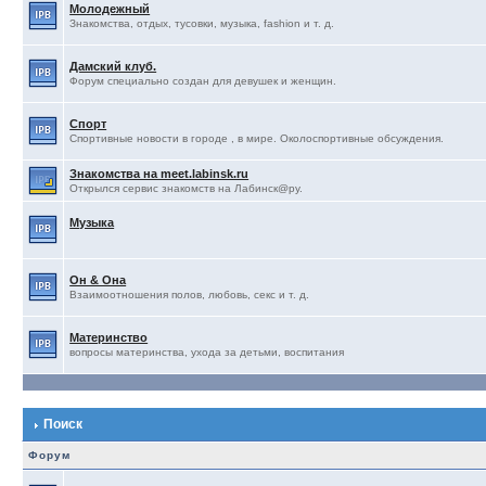
Молодежный
Знакомства, отдых, тусовки, музыка, fashion и т. д.
Дамский клуб.
Форум специально создан для девушек и женщин.
Спорт
Спортивные новости в городе , в мире. Околоспортивные обсуждения.
Знакомства на meet.labinsk.ru
Открылся сервис знакомств на Лабинск@ру.
Музыка
Он & Она
Взаимоотношения полов, любовь, секс и т. д.
Материнство
вопросы материнства, ухода за детьми, воспитания
Поиск
Форум