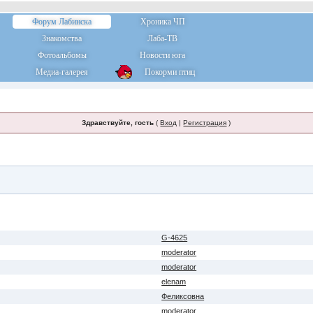
Форум Лабинска
Хроника ЧП
Знакомства
Лаба-ТВ
Фотоальбомы
Новости юга
Медиа-галерея
Покорми птиц
Здравствуйте, гость
(
Вход
|
Регистрация
)
G-4625
moderator
moderator
elenam
Феликсовна
moderator