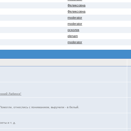
Феликсовна
Феликсовна
moderator
moderator
осколок
elenam
moderator
енний Лабинск"
Помогли, отнеслись с пониманием, выручили - в белый.
еты и т. д.