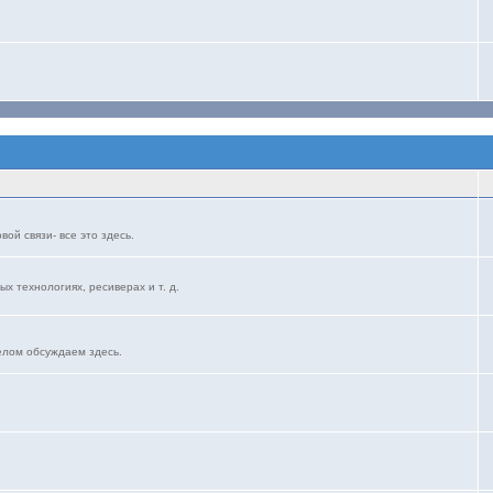
ой связи- все это здесь.
ых технологиях, ресиверах и т. д.
елом обсуждаем здесь.