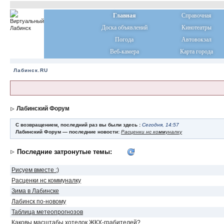
Главная
Справочная
Доска объявлений
Кинотеатры
Погода
Автовокзал
Веб-камера
Карта города
Лабинск.RU
Лабинский Форум
С возвращением, последний раз вы были здесь :
Сегодня, 14:57
Лабинский Форум — последние новости:
Расценки нс коммуналку
Последние затронутые темы:
Рисуем вместе :)
Расценки нс коммуналку
Зима в Лабинске
Лабинск по-новому
Таблица метеопрогнозов
Каковы масштабы хотелок ЖКХ-грабителей?