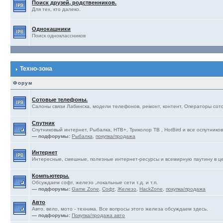
Поиск друзей, родственников.
Для тех, кто далеко.
Однокашники
Поиск одноклассников
Техно-зона
Форум
Сотовые телефоны.
Салоны связи Лабинска, модели телефонов, ремонт, контент, Операторы сотов
Спутник
Спутниковый интернет, Рыбалка, НТВ+, Триколор ТВ , HotBird и все оспутников
— подфорумы:
Рыбалка
,
покупка/продажа
Интернет
Интересные, смешные, полезные интернет-ресурсы и всемирную паутину в ц
Компьютеры.
Обсуждаем софт, железо ,локальные сети т.д. и т.п.
— подфорумы:
Game Zone
,
Софт
,
Железо
,
HackZone
,
покупка/продажа
Авто
Авто, вело, мото - техника. Все вопросы этого железа обсуждаем здесь.
— подфорумы:
Покупка/продажа авто