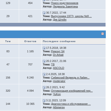
129
454
Тема:
Поиск родственников
Автор:
Людмила Замятина
30.7.2022, 17:44
29
421
Тема:
Выпускники 1977г, школы №8 ...
Автор:
Дик Штейн
Тем
Ответов
Последнее сообщение
17.5.2018, 18:38
83
1 165
Тема:
Ремонт S4
Автор:
Dr.Arbait
20.2.2017, 21:06
47
707
Тема:
ТВ
Автор:
ASCOLD
2.4.2025, 18:38
156
6 240
Тема:
Сибирский Ведмедь в Лабин...
Автор:
moderator
26.2.2021, 9:42
320
4 094
Тема:
Оптимизация изображений пер...
Автор:
YuKon
3.11.2023, 12:09
144
10 365
Тема:
Диагностика и обслуживание ...
Автор:
Абориген