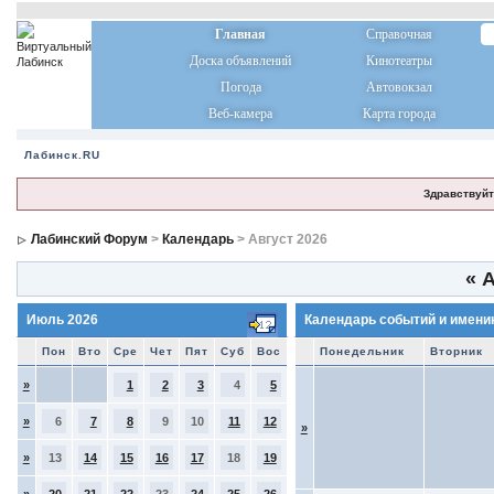
Главная
Справочная
Доска объявлений
Кинотеатры
Погода
Автовокзал
Веб-камера
Карта города
Лабинск.RU
Здравствуйт
Лабинский Форум
>
Календарь
> Август 2026
«
А
Июль 2026
Календарь событий и имени
Пон
Вто
Сре
Чет
Пят
Суб
Вос
Понедельник
Вторник
»
1
2
3
4
5
»
6
7
8
9
10
11
12
»
»
13
14
15
16
17
18
19