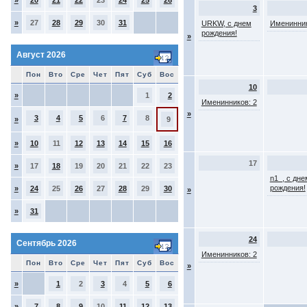
»
20
21
22
23
24
25
26
3
»
27
28
29
30
31
URKW, с днем
Именинник
рождения!
»
Август 2026
Пон
Вто
Сре
Чет
Пят
Суб
Вос
10
»
1
2
Именинников: 2
»
3
4
5
6
7
8
»
9
»
10
11
12
13
14
15
16
17
»
17
18
19
20
21
22
23
n1_, с дне
рождения!
»
24
25
26
27
28
29
30
»
»
31
24
Сентябрь 2026
Именинников: 2
Пон
Вто
Сре
Чет
Пят
Суб
Вос
»
»
1
2
3
4
5
6
»
7
8
9
10
11
12
13