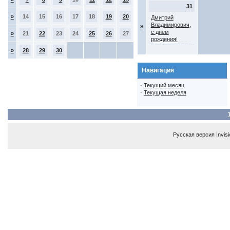
31
»
14
15
16
17
18
19
20
Дмитрий
Владимирович,
»
с днем
»
21
22
23
24
25
26
27
рождения!
»
28
29
30
Навигация
·
Текущий месяц
·
Текущая неделя
Русская версия
Invis