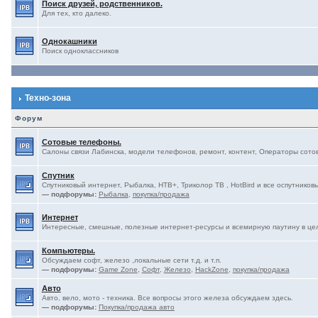
Поиск друзей, родственников.
Для тех, кто далеко.
Однокашники
Поиск одноклассников
Техно-зона
Форум
Сотовые телефоны.
Салоны связи Лабинска, модели телефонов, ремонт, контент, Операторы сотово
Спутник
Спутниковый интернет, Рыбалка, НТВ+, Триколор ТВ , HotBird и все оспутниковы
— подфорумы:
Рыбалка
,
покупка/продажа
Интернет
Интересные, смешные, полезные интернет-ресурсы и всемирную паутину в це
Компьютеры.
Обсуждаем софт, железо ,локальные сети т.д. и т.п.
— подфорумы:
Game Zone
,
Софт
,
Железо
,
HackZone
,
покупка/продажа
Авто
Авто, вело, мото - техника. Все вопросы этого железа обсуждаем здесь.
— подфорумы:
Покупка/продажа авто