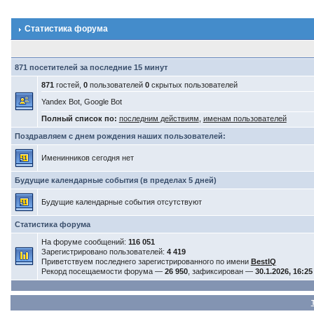
Статистика форума
871 посетителей за последние 15 минут
871
гостей,
0
пользователей
0
скрытых пользователей
Yandex Bot, Google Bot
Полный список по:
последним действиям
,
именам пользователей
Поздравляем с днем рождения наших пользователей:
Именинников сегодня нет
Будущие календарные события (в пределах 5 дней)
Будущие календарные события отсутствуют
Статистика форума
На форуме сообщений:
116 051
Зарегистрировано пользователей:
4 419
Приветствуем последнего зарегистрированного по имени
BestIQ
Рекорд посещаемости форума —
26 950
, зафиксирован —
30.1.2026, 16:25