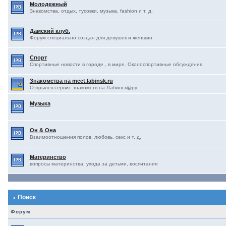
Молодежный
Знакомства, отдых, тусовки, музыка, fashion и т. д.
Дамский клуб.
Форум специально создан для девушек и женщин.
Спорт
Спортивные новости в городе , в мире. Околоспортивные обсуждения.
Знакомства на meet.labinsk.ru
Открылся сервис знакомств на Лабинск@ру.
Музыка
Он & Она
Взаимоотношения полов, любовь, секс и т. д.
Материнство
вопросы материнства, ухода за детьми, воспитания
Поиск
Форум