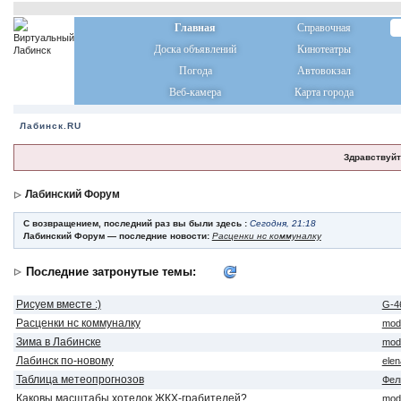
Главная
Справочная
Доска объявлений
Кинотеатры
Погода
Автовокзал
Веб-камера
Карта города
Лабинск.RU
Здравствуйт
Лабинский Форум
С возвращением, последний раз вы были здесь :
Сегодня, 21:18
Лабинский Форум — последние новости:
Расценки нс коммуналку
Последние затронутые темы:
Рисуем вместе :)
G-4
Расценки нс коммуналку
mod
Зима в Лабинске
mod
Лабинск по-новому
ele
Таблица метеопрогнозов
Фел
Каковы масштабы хотелок ЖКХ-грабителей?
mod