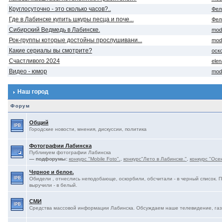
Круглосуточно - это сколько часов?..
Фел
Где в Лабинске купить шкуры песца и поче...
Фел
Сибирский Ведмедь в Лабинске.
mod
Рок-группы которые достойны прослушивани...
mod
Какие сериалы вы смотрите?
оск
Счастливого 2024
ele
Видео - юмор
mod
Наш город
Форум
Общий
Городские новости, мнения, дискуссии, политика
Фотографии Лабинска
Публикуем фотографии Лабинска
— подфорумы:
конкурс "Mobile Foto".
,
конкурс"Лето в Лабинске."
,
конкурс "Осе
Черное и белое.
Обидели , отнеслись неподобающе, оскорбили, обсчитали - в черный список. 
выручили - в белый.
СМИ
Средства массовой информации Лабинска. Обсуждаем наше телевидение, газе