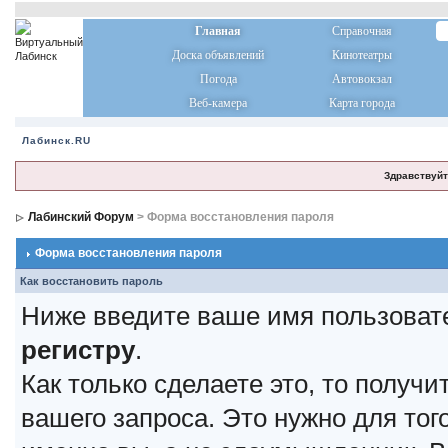
Главная
Справочная
Доска объявлений
Кинотеатры
Погода
Автовокзал
Веб-камера
Карта города
Лабинск.RU
Здравствуйт
Лабинский Форум
> Форма восстановления пароля
Форма восстановления пароля
Как восстановить пароль
Ниже введите ваше имя пользоват
регистру
.
Как только сделаете это, то получ
вашего запроса. Это нужно для тог