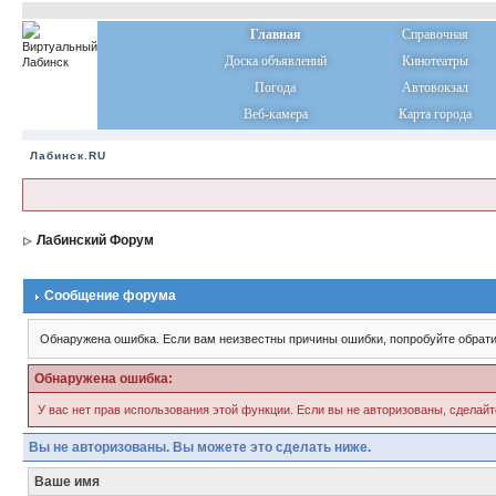
Главная
Справочная
Доска объявлений
Кинотеатры
Погода
Автовокзал
Веб-камера
Карта города
Лабинск.RU
Лабинский Форум
Сообщение форума
Обнаружена ошибка. Если вам неизвестны причины ошибки, попробуйте обрати
Обнаружена ошибка:
У вас нет прав использования этой функции. Если вы не авторизованы, сделайт
Вы не авторизованы. Вы можете это сделать ниже.
Ваше имя