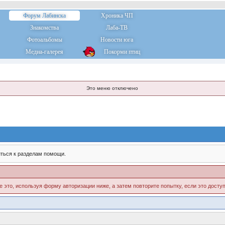
Форум Лабинска
Хроника ЧП
Знакомства
Лаба-ТВ
Фотоальбомы
Новости юга
Медиа-галерея
Покорми птиц
Это меню отключено
ться к разделам помощи.
е это, используя форму авторизации ниже, а затем повторите попытку, если это доступ