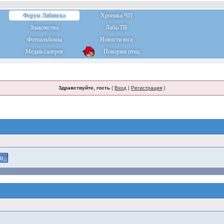
Форум Лабинска
Хроника ЧП
Знакомства
Лаба-ТВ
Фотоальбомы
Новости юга
Медиа-галерея
Покорми птиц
Здравствуйте, гость
(
Вход
|
Регистрация
)