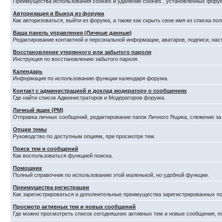
Преимущества использования cookies и удаление cookies , установленных фору
Авторизация и Выход из форума
Как авторизоваться, выйти из форума, а также как скрыть свое имя из списка п
Ваша панель управления (Личные данные)
Редактирование контактной и персональной информации, аватаров, подписи, нас
Восстановление утерянного или забытого пароля
Инструкция по восстановлению забытого пароля.
Календарь
Информация по использованию функции календаря форума.
Контакт с администрацией и доклад модератору о сообщениях
Где найти список Администраторов и Модераторов форума.
Личный ящик (PM)
Отправка личных сообщений, редактирование папок Личного Ящика, слежение з
Опции темы
Руководство по доступным опциям, при просмотре тем.
Поиск тем и сообщений
Как воспользоваться функцией поиска.
Помощник
Полный справочник по использованию этой маленькой, но удобной функции.
Преимущества регистрации
Как зарегистрироваться и дополнительные преимущества зарегистрированных по
Просмотр активных тем и новых сообщений
Где можно просмотреть список сегодняшних активных тем и новые сообщения, 