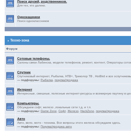
Поиск друзей, родственников.
Для тех, кто далеко.
Однокашники
Поиск одноклассников
Техно-зона
Форум
Сотовые телефоны.
Салоны связи Лабинска, модели телефонов, ремонт, контент, Операторы сотово
Спутник
Спутниковый интернет, Рыбалка, НТВ+, Триколор ТВ , HotBird и все оспутниковы
— подфорумы:
Рыбалка
,
покупка/продажа
Интернет
Интересные, смешные, полезные интернет-ресурсы и всемирную паутину в це
Компьютеры.
Обсуждаем софт, железо ,локальные сети т.д. и т.п.
— подфорумы:
Game Zone
,
Софт
,
Железо
,
HackZone
,
покупка/продажа
Авто
Авто, вело, мото - техника. Все вопросы этого железа обсуждаем здесь.
— подфорумы:
Покупка/продажа авто