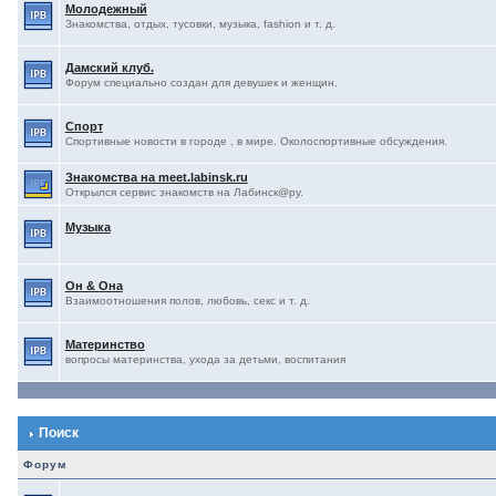
Молодежный
Знакомства, отдых, тусовки, музыка, fashion и т. д.
Дамский клуб.
Форум специально создан для девушек и женщин.
Спорт
Спортивные новости в городе , в мире. Околоспортивные обсуждения.
Знакомства на meet.labinsk.ru
Открылся сервис знакомств на Лабинск@ру.
Музыка
Он & Она
Взаимоотношения полов, любовь, секс и т. д.
Материнство
вопросы материнства, ухода за детьми, воспитания
Поиск
Форум