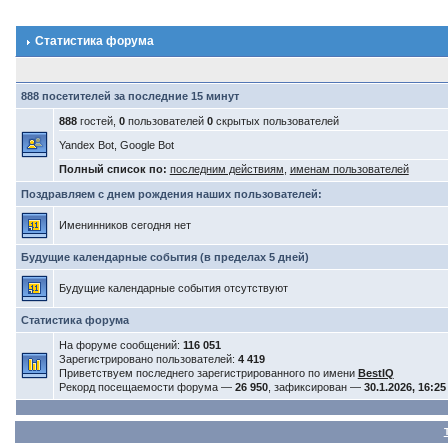
Статистика форума
888 посетителей за последние 15 минут
888
гостей,
0
пользователей
0
скрытых пользователей
Yandex Bot, Google Bot
Полный список по:
последним действиям
,
именам пользователей
Поздравляем с днем рождения наших пользователей:
Именинников сегодня нет
Будущие календарные события (в пределах 5 дней)
Будущие календарные события отсутствуют
Статистика форума
На форуме сообщений:
116 051
Зарегистрировано пользователей:
4 419
Приветствуем последнего зарегистрированного по имени
BestIQ
Рекорд посещаемости форума —
26 950
, зафиксирован —
30.1.2026, 16:25