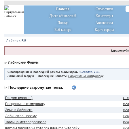
Главная
Справочная
Доска объявлений
Кинотеатры
Погода
Автовокзал
Веб-камера
Карта города
Лабинск.RU
Здравствуйт
Лабинский Форум
С возвращением, последний раз вы были здесь :
Сегодня, 1:31
Лабинский Форум — последние новости:
Расценки нс коммуналку
Последние затронутые темы:
Рисуем вместе :)
G-4
Расценки нс коммуналку
mod
Зима в Лабинске
mod
Лабинск по-новому
ele
Таблица метеопрогнозов
Фел
Каковы масштабы хотелок ЖКХ-грабителей?
mod