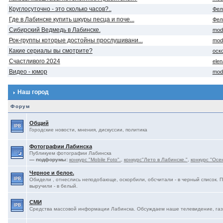
Круглосуточно - это сколько часов?..
Фел
Где в Лабинске купить шкуры песца и поче...
Фел
Сибирский Ведмедь в Лабинске.
mod
Рок-группы которые достойны прослушивани...
mod
Какие сериалы вы смотрите?
оск
Счастливого 2024
ele
Видео - юмор
mod
Наш город
Форум
Общий
Городские новости, мнения, дискуссии, политика
Фотографии Лабинска
Публикуем фотографии Лабинска
— подфорумы:
конкурс "Mobile Foto".
,
конкурс"Лето в Лабинске."
,
конкурс "Осе
Черное и белое.
Обидели , отнеслись неподобающе, оскорбили, обсчитали - в черный список. 
выручили - в белый.
СМИ
Средства массовой информации Лабинска. Обсуждаем наше телевидение, газе