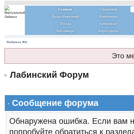
Главная
Справочная
Доска объявлений
Кинотеатры
Погода
Автовокзал
Веб-камера
Карта города
Лабинск.RU
Это м
Лабинский Форум
Сообщение форума
Обнаружена ошибка. Если вам н
попробуйте обратиться к разде