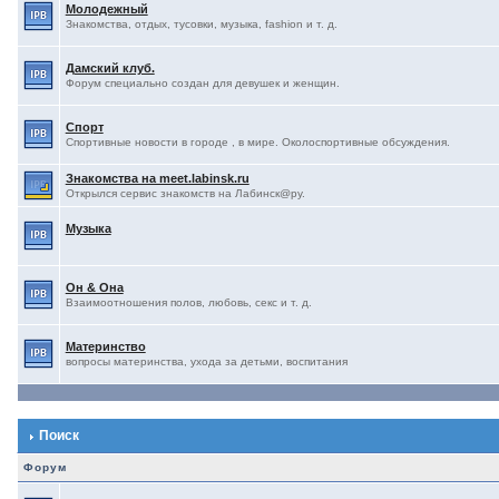
Молодежный
Знакомства, отдых, тусовки, музыка, fashion и т. д.
Дамский клуб.
Форум специально создан для девушек и женщин.
Спорт
Спортивные новости в городе , в мире. Околоспортивные обсуждения.
Знакомства на meet.labinsk.ru
Открылся сервис знакомств на Лабинск@ру.
Музыка
Он & Она
Взаимоотношения полов, любовь, секс и т. д.
Материнство
вопросы материнства, ухода за детьми, воспитания
Поиск
Форум