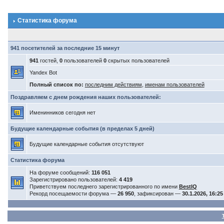
Статистика форума
941 посетителей за последние 15 минут
941
гостей,
0
пользователей
0
скрытых пользователей
Yandex Bot
Полный список по:
последним действиям
,
именам пользователей
Поздравляем с днем рождения наших пользователей:
Именинников сегодня нет
Будущие календарные события (в пределах 5 дней)
Будущие календарные события отсутствуют
Статистика форума
На форуме сообщений:
116 051
Зарегистрировано пользователей:
4 419
Приветствуем последнего зарегистрированного по имени
BestIQ
Рекорд посещаемости форума —
26 950
, зафиксирован —
30.1.2026, 16:25