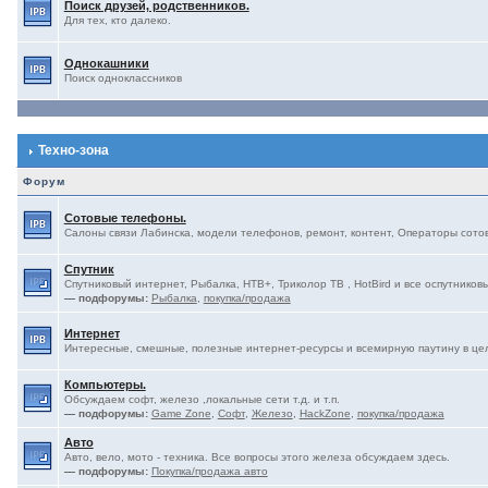
Поиск друзей, родственников.
Для тех, кто далеко.
Однокашники
Поиск одноклассников
Техно-зона
Форум
Сотовые телефоны.
Салоны связи Лабинска, модели телефонов, ремонт, контент, Операторы сотово
Спутник
Спутниковый интернет, Рыбалка, НТВ+, Триколор ТВ , HotBird и все оспутниковы
— подфорумы:
Рыбалка
,
покупка/продажа
Интернет
Интересные, смешные, полезные интернет-ресурсы и всемирную паутину в це
Компьютеры.
Обсуждаем софт, железо ,локальные сети т.д. и т.п.
— подфорумы:
Game Zone
,
Софт
,
Железо
,
HackZone
,
покупка/продажа
Авто
Авто, вело, мото - техника. Все вопросы этого железа обсуждаем здесь.
— подфорумы:
Покупка/продажа авто