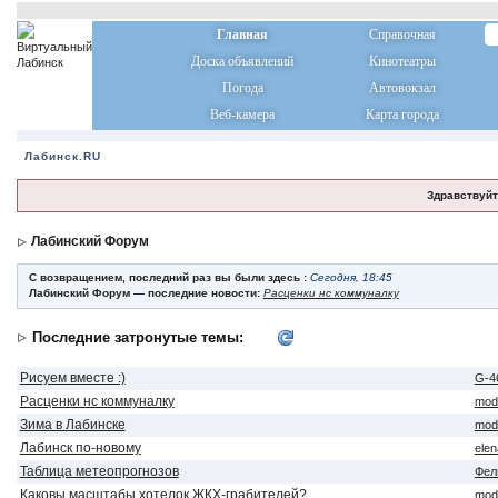
Главная
Справочная
Доска объявлений
Кинотеатры
Погода
Автовокзал
Веб-камера
Карта города
Лабинск.RU
Здравствуйт
Лабинский Форум
С возвращением, последний раз вы были здесь :
Сегодня, 18:45
Лабинский Форум — последние новости:
Расценки нс коммуналку
Последние затронутые темы:
Рисуем вместе :)
G-4
Расценки нс коммуналку
mod
Зима в Лабинске
mod
Лабинск по-новому
ele
Таблица метеопрогнозов
Фел
Каковы масштабы хотелок ЖКХ-грабителей?
mod