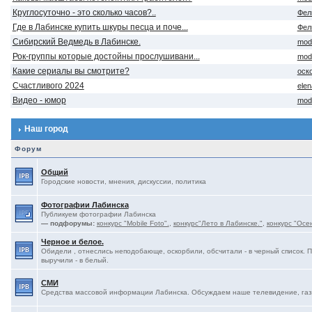
Круглосуточно - это сколько часов?..
Фел
Где в Лабинске купить шкуры песца и поче...
Фел
Сибирский Ведмедь в Лабинске.
mod
Рок-группы которые достойны прослушивани...
mod
Какие сериалы вы смотрите?
оск
Счастливого 2024
ele
Видео - юмор
mod
Наш город
Форум
Общий
Городские новости, мнения, дискуссии, политика
Фотографии Лабинска
Публикуем фотографии Лабинска
— подфорумы:
конкурс "Mobile Foto".
,
конкурс"Лето в Лабинске."
,
конкурс "Осе
Черное и белое.
Обидели , отнеслись неподобающе, оскорбили, обсчитали - в черный список. 
выручили - в белый.
СМИ
Средства массовой информации Лабинска. Обсуждаем наше телевидение, газе