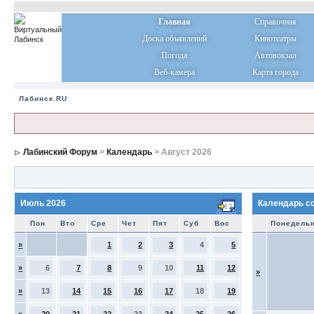
Главная
Справочная
Доска объявлений
Кинотеатры
Погода
Автовокзал
Веб-камера
Карта города
Лабинск.RU
Лабинский Форум
>
Календарь
> Август 2026
Июль 2026
Календарь с
Пон
Вто
Сре
Чет
Пят
Суб
Вос
Понедель
»
1
2
3
4
5
»
6
7
8
9
10
11
12
»
»
13
14
15
16
17
18
19