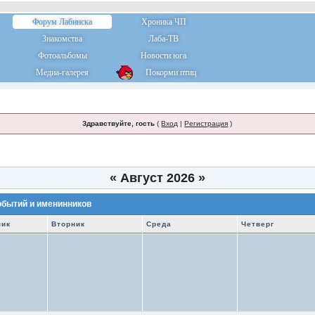
Форум Лабинска
Хроника ЧП
Знакомства
Лаба-ТВ
Фотоальбомы
Новости юга
Медиа-галерея
Покорми птиц
Здравствуйте, гость
(
Вход
|
Регистрация
)
«
Август 2026
»
обытий и именинников
ник
Вторник
Среда
Четверг