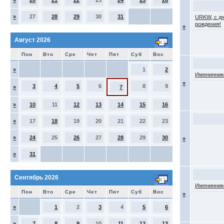
»
20
21
22
23
24
25
26
»
27
28
29
30
31
URKW, с д
рождения!
»
Август 2026
Пон
Вто
Сре
Чет
Пят
Суб
Вос
»
1
2
Именинник
»
3
4
5
6
8
9
»
7
»
10
11
12
13
14
15
16
»
17
18
19
20
21
22
23
»
24
25
26
27
28
29
30
»
»
31
Сентябрь 2026
Именинник
Пон
Вто
Сре
Чет
Пят
Суб
Вос
»
»
1
2
3
4
5
6
»
7
8
9
10
11
12
13