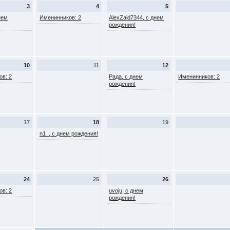
3
4
5
нем
Именинников: 2
AlexZaid7344, с днем
рождения!
10
11
12
ов: 2
Рада, с днем
Именинников: 2
рождения!
17
18
19
n1_, с днем рождения!
24
25
26
ов: 2
uvoju, с днем
рождения!