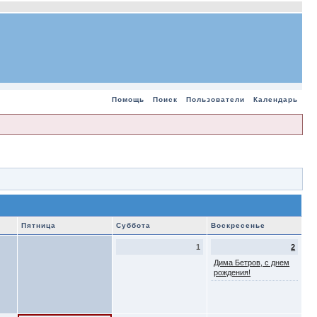
Помощь
Поиск
Пользователи
Календарь
Пятница
Суббота
Воскресенье
1
2
Дима Бетров, с днем
рождения!