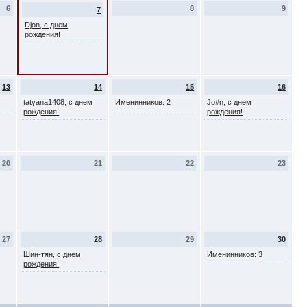
6
8
9
7
Djon, с днем
рождения!
13
14
15
16
tatyana1408, с днем
Именинников: 2
Jo#n, с днем
рождения!
рождения!
20
21
22
23
27
28
29
30
Шин-тян, с днем
Именинников: 3
рождения!