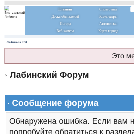
Главная
Справочная
Доска объявлений
Кинотеатры
Погода
Автовокзал
Веб-камера
Карта города
Лабинск.RU
Это м
Лабинский Форум
Сообщение форума
Обнаружена ошибка. Если вам н
попробуйте обратиться к разде