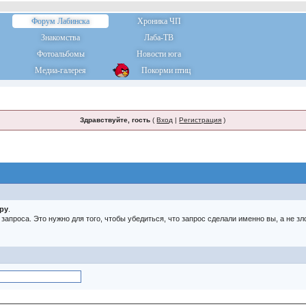
Форум Лабинска
Хроника ЧП
Знакомства
Лаба-ТВ
Фотоальбомы
Новости юга
Медиа-галерея
Покорми птиц
Здравствуйте, гость
(
Вход
|
Регистрация
)
тру
.
о запроса. Это нужно для того, чтобы убедиться, что запрос сделали именно вы, а не