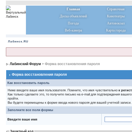
Главная
Справочная
Доска объявлений
Кинотеатры
Погода
Автовокзал
Веб-камера
Карта города
Лабинск.RU
Лабинский Форум
> Форма восстановления пароля
Форма восстановления пароля
Как восстановить пароль
Ниже введите ваше имя пользователя. Помните, что имя чувствительно
к регис
Как только сделаете это, то получите письмо на e-mail для подтверждения вашег
пройти.
Вы будете перемещены к форме ввода нового пароля для вашей учетной записи.
Заполните все поля формы
Введите ваше имя
Защитный код