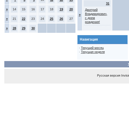
31
»
14
15
16
17
18
19
20
Дмитрий
Владимирович,
»
с днем
»
21
22
23
24
25
26
27
рождения!
»
28
29
30
Навигация
·
Текущий месяц
·
Текущая неделя
Русская версия
Invis