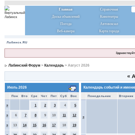
Главная
Справочная
Доска объявлений
Кинотеатры
Погода
Автовокзал
Веб-камера
Карта города
Лабинск.RU
Здравствуйт
Лабинский Форум
>
Календарь
> Август 2026
«
А
Июль 2026
Календарь событий и имени
Пон
Вто
Сре
Чет
Пят
Суб
Вос
Понедельник
Вторник
»
1
2
3
4
5
»
6
7
8
9
10
11
12
»
»
13
14
15
16
17
18
19