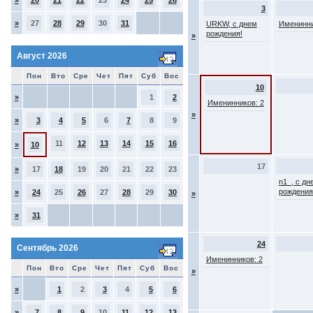
»
20
21
22
23
24
25
26
3
»
27
28
29
30
31
URKW, с днем
Именинни
рождения!
»
Август 2026
Пон
Вто
Сре
Чет
Пят
Суб
Вос
10
»
1
2
Именинников: 2
»
»
3
4
5
6
7
8
9
11
12
13
14
15
16
»
10
17
»
17
18
19
20
21
22
23
n1_, с дн
рождения
»
24
25
26
27
28
29
30
»
»
31
24
Сентябрь 2026
Именинников: 2
Пон
Вто
Сре
Чет
Пят
Суб
Вос
»
»
1
2
3
4
5
6
»
7
8
9
10
11
12
13