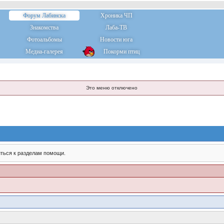
Форум Лабинска
Хроника ЧП
Знакомства
Лаба-ТВ
Фотоальбомы
Новости юга
Медиа-галерея
Покорми птиц
Это меню отключено
ться к разделам помощи.