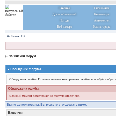
Главная
Справочная
Доска объявлений
Кинотеатры
Погода
Автовокзал
Веб-камера
Карта города
Лабинск.RU
Лабинский Форум
Сообщение форума
Обнаружена ошибка. Если вам неизвестны причины ошибки, попробуйте обрати
Обнаружена ошибка:
В данный момент регистрация на форуме отключена.
Вы не авторизованы. Вы можете это сделать ниже.
Ваше имя