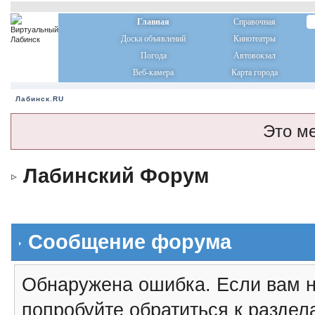
Главная
Справочная
Доска объявлений
Кинотеатры
Погода
Автовокзал
Веб-камера
Карта города
Лабинск.RU
Это м
Лабинский Форум
Сообщение форума
Обнаружена ошибка. Если вам н
попробуйте обратиться к разде