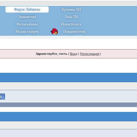
Форум Лабинска
Хроника ЧП
Знакомства
Лаба-ТВ
Фотоальбомы
Новости юга
Медиа-галерея
Покорми птиц
Здравствуйте, гость
(
Вход
|
Регистрация
)