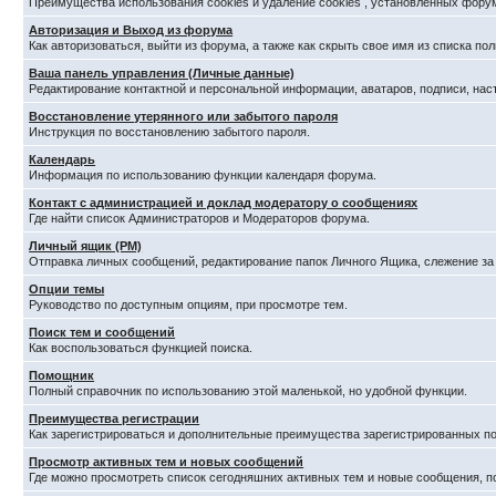
Преимущества использования cookies и удаление cookies , установленных фору
Авторизация и Выход из форума
Как авторизоваться, выйти из форума, а также как скрыть свое имя из списка п
Ваша панель управления (Личные данные)
Редактирование контактной и персональной информации, аватаров, подписи, нас
Восстановление утерянного или забытого пароля
Инструкция по восстановлению забытого пароля.
Календарь
Информация по использованию функции календаря форума.
Контакт с администрацией и доклад модератору о сообщениях
Где найти список Администраторов и Модераторов форума.
Личный ящик (PM)
Отправка личных сообщений, редактирование папок Личного Ящика, слежение з
Опции темы
Руководство по доступным опциям, при просмотре тем.
Поиск тем и сообщений
Как воспользоваться функцией поиска.
Помощник
Полный справочник по использованию этой маленькой, но удобной функции.
Преимущества регистрации
Как зарегистрироваться и дополнительные преимущества зарегистрированных по
Просмотр активных тем и новых сообщений
Где можно просмотреть список сегодняшних активных тем и новые сообщения, 