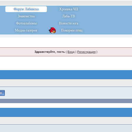
Форум Лабинска
Хроника ЧП
Знакомства
Лаба-ТВ
Фотоальбомы
Новости юга
Медиа-галерея
Покорми птиц
Здравствуйте, гость
(
Вход
|
Регистрация
)