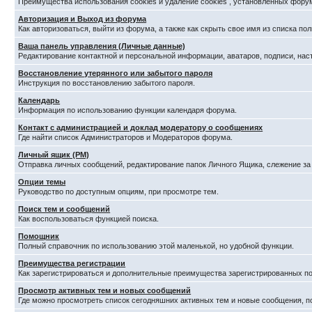
Преимущества использования cookies и удаление cookies , установленных фору
Авторизация и Выход из форума
Как авторизоваться, выйти из форума, а также как скрыть свое имя из списка п
Ваша панель управления (Личные данные)
Редактирование контактной и персональной информации, аватаров, подписи, нас
Восстановление утерянного или забытого пароля
Инструкция по восстановлению забытого пароля.
Календарь
Информация по использованию функции календаря форума.
Контакт с администрацией и доклад модератору о сообщениях
Где найти список Администраторов и Модераторов форума.
Личный ящик (PM)
Отправка личных сообщений, редактирование папок Личного Ящика, слежение з
Опции темы
Руководство по доступным опциям, при просмотре тем.
Поиск тем и сообщений
Как воспользоваться функцией поиска.
Помощник
Полный справочник по использованию этой маленькой, но удобной функции.
Преимущества регистрации
Как зарегистрироваться и дополнительные преимущества зарегистрированных по
Просмотр активных тем и новых сообщений
Где можно просмотреть список сегодняшних активных тем и новые сообщения, 