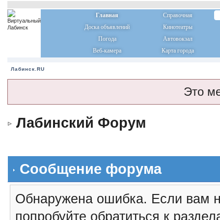
Главная
Справочная
Доска объявлений
Кинотеатры
Погода
Автовокзал
Веб-камера
Карта города
Лабинск.RU
Это м
Лабинский Форум
Сообщение форума
Обнаружена ошибка. Если вам н
попробуйте обратиться к разде