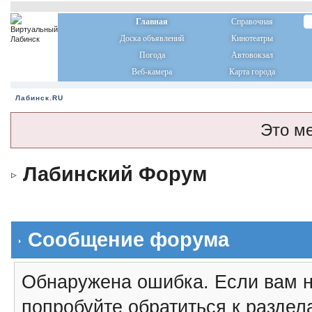
Главная
Справочная
Доска объявлений
Кинотеатры
Погода
Автовокзал
Веб-камера
Карта города
Лабинск.RU
Это м
Лабинский Форум
Сообщение форума
Обнаружена ошибка. Если вам н
попробуйте обратиться к разде