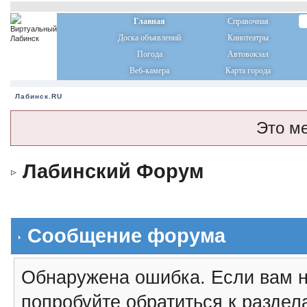
Главная
Справочная
Доска объявлений
Кинотеатры
Погода
Автовокзал
Веб-камера
Карта города
Лабинск.RU
Это м
Лабинский Форум
Сообщение форума
Обнаружена ошибка. Если вам н
попробуйте обратиться к разде