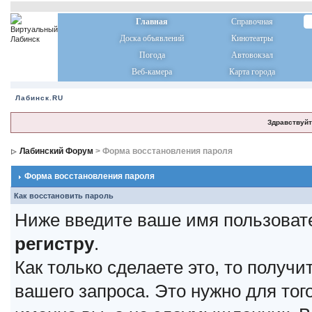
Главная
Справочная
Доска объявлений
Кинотеатры
Погода
Автовокзал
Веб-камера
Карта города
Лабинск.RU
Здравствуйт
Лабинский Форум
> Форма восстановления пароля
Форма восстановления пароля
Как восстановить пароль
Ниже введите ваше имя пользоват
регистру
.
Как только сделаете это, то получ
вашего запроса. Это нужно для тог