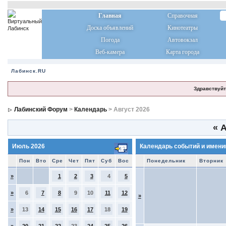
Главная
Справочная
Доска объявлений
Кинотеатры
Погода
Автовокзал
Веб-камера
Карта города
Лабинск.RU
Здравствуйт
Лабинский Форум
>
Календарь
> Август 2026
«
А
Июль 2026
Календарь событий и имени
Пон
Вто
Сре
Чет
Пят
Суб
Вос
Понедельник
Вторник
»
1
2
3
4
5
»
6
7
8
9
10
11
12
»
»
13
14
15
16
17
18
19