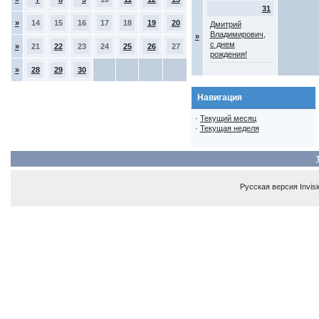
31
»
14
15
16
17
18
19
20
Дмитрий
Владимирович,
»
с днем
»
21
22
23
24
25
26
27
рождения!
»
28
29
30
Навигация
·
Текущий месяц
·
Текущая неделя
Русская версия
Invis