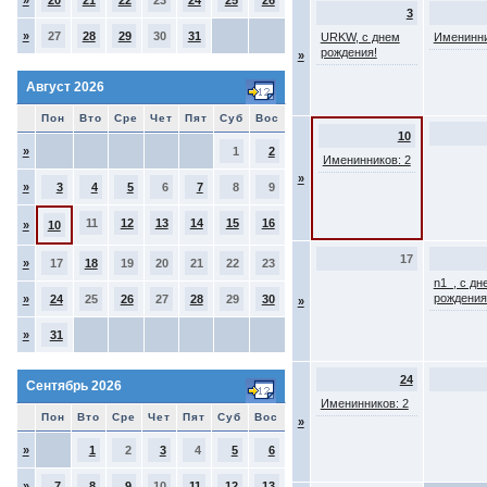
»
20
21
22
23
24
25
26
3
»
27
28
29
30
31
URKW, с днем
Именинни
рождения!
»
Август 2026
Пон
Вто
Сре
Чет
Пят
Суб
Вос
10
»
1
2
Именинников: 2
»
»
3
4
5
6
7
8
9
11
12
13
14
15
16
»
10
17
»
17
18
19
20
21
22
23
n1_, с дн
рождения
»
24
25
26
27
28
29
30
»
»
31
24
Сентябрь 2026
Именинников: 2
Пон
Вто
Сре
Чет
Пят
Суб
Вос
»
»
1
2
3
4
5
6
»
7
8
9
10
11
12
13