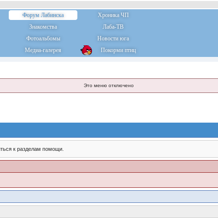
Форум Лабинска
Хроника ЧП
Знакомства
Лаба-ТВ
Фотоальбомы
Новости юга
Медиа-галерея
Покорми птиц
Это меню отключено
ться к разделам помощи.