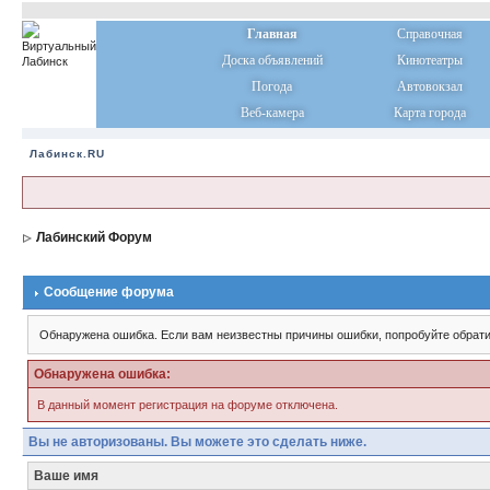
Главная
Справочная
Доска объявлений
Кинотеатры
Погода
Автовокзал
Веб-камера
Карта города
Лабинск.RU
Лабинский Форум
Сообщение форума
Обнаружена ошибка. Если вам неизвестны причины ошибки, попробуйте обрати
Обнаружена ошибка:
В данный момент регистрация на форуме отключена.
Вы не авторизованы. Вы можете это сделать ниже.
Ваше имя