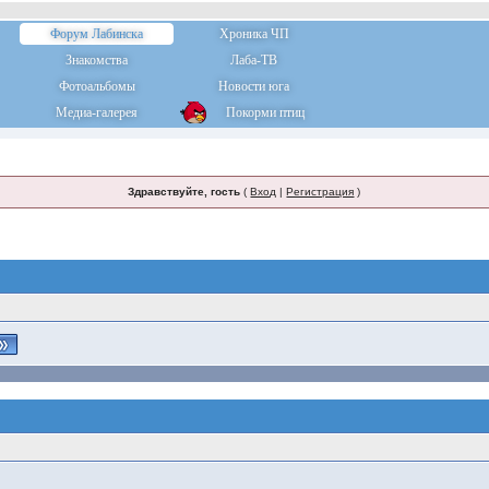
Форум Лабинска
Хроника ЧП
Знакомства
Лаба-ТВ
Фотоальбомы
Новости юга
Медиа-галерея
Покорми птиц
Здравствуйте, гость
(
Вход
|
Регистрация
)