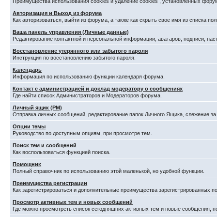
Преимущества использования cookies и удаление cookies , установленных фору
Авторизация и Выход из форума
Как авторизоваться, выйти из форума, а также как скрыть свое имя из списка п
Ваша панель управления (Личные данные)
Редактирование контактной и персональной информации, аватаров, подписи, нас
Восстановление утерянного или забытого пароля
Инструкция по восстановлению забытого пароля.
Календарь
Информация по использованию функции календаря форума.
Контакт с администрацией и доклад модератору о сообщениях
Где найти список Администраторов и Модераторов форума.
Личный ящик (PM)
Отправка личных сообщений, редактирование папок Личного Ящика, слежение з
Опции темы
Руководство по доступным опциям, при просмотре тем.
Поиск тем и сообщений
Как воспользоваться функцией поиска.
Помощник
Полный справочник по использованию этой маленькой, но удобной функции.
Преимущества регистрации
Как зарегистрироваться и дополнительные преимущества зарегистрированных по
Просмотр активных тем и новых сообщений
Где можно просмотреть список сегодняшних активных тем и новые сообщения, 