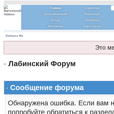
Главная
Справочная
Доска объявлений
Кинотеатры
Погода
Автовокзал
Веб-камера
Карта города
Лабинск.RU
Это м
Лабинский Форум
Сообщение форума
Обнаружена ошибка. Если вам н
попробуйте обратиться к разде