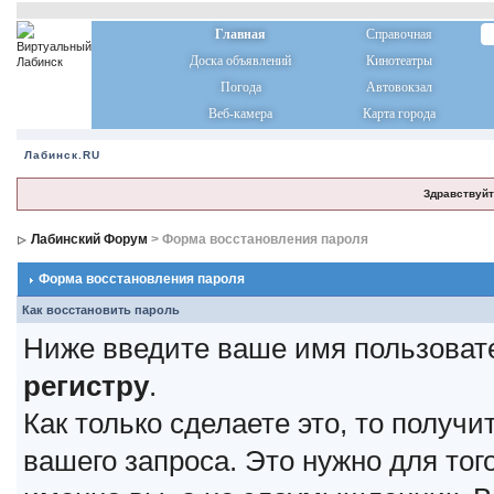
Главная
Справочная
Доска объявлений
Кинотеатры
Погода
Автовокзал
Веб-камера
Карта города
Лабинск.RU
Здравствуйт
Лабинский Форум
> Форма восстановления пароля
Форма восстановления пароля
Как восстановить пароль
Ниже введите ваше имя пользоват
регистру
.
Как только сделаете это, то получ
вашего запроса. Это нужно для тог