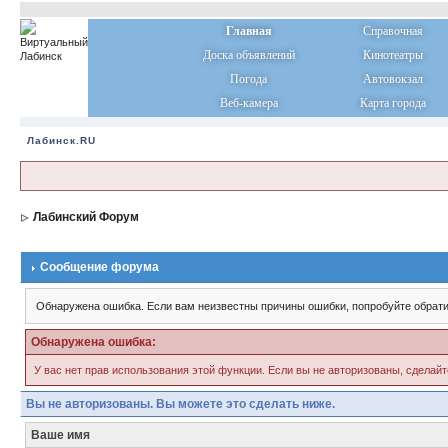
Главная
Справочная
Доска объявлений
Кинотеатры
Погода
Автовокзал
Веб-камера
Карта города
Лабинск.RU
Лабинский Форум
Сообщение форума
Обнаружена ошибка. Если вам неизвестны причины ошибки, попробуйте обрати
Обнаружена ошибка:
У вас нет прав использования этой функции. Если вы не авторизованы, сделайт
Вы не авторизованы. Вы можете это сделать ниже.
Ваше имя