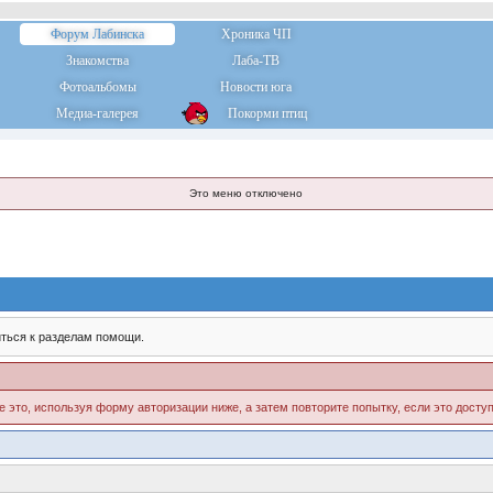
Форум Лабинска
Хроника ЧП
Знакомства
Лаба-ТВ
Фотоальбомы
Новости юга
Медиа-галерея
Покорми птиц
Это меню отключено
ться к разделам помощи.
е это, используя форму авторизации ниже, а затем повторите попытку, если это доступ