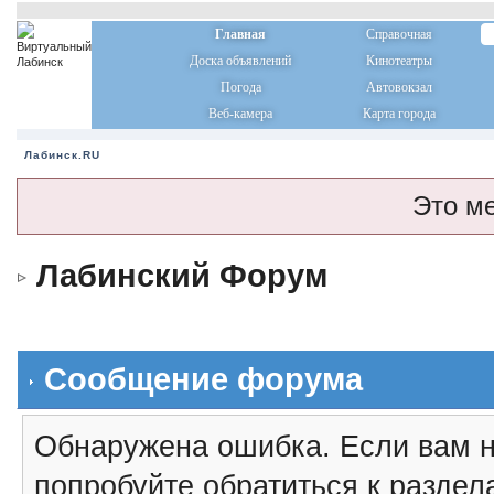
Главная
Справочная
Доска объявлений
Кинотеатры
Погода
Автовокзал
Веб-камера
Карта города
Лабинск.RU
Это м
Лабинский Форум
Сообщение форума
Обнаружена ошибка. Если вам н
попробуйте обратиться к разде