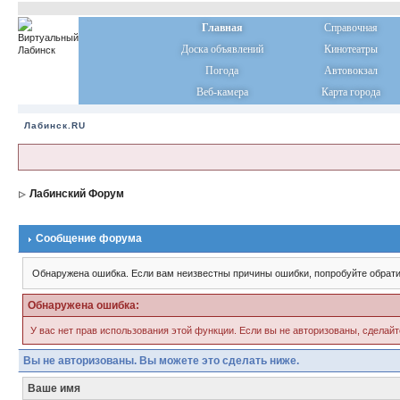
Главная
Справочная
Доска объявлений
Кинотеатры
Погода
Автовокзал
Веб-камера
Карта города
Лабинск.RU
Лабинский Форум
Сообщение форума
Обнаружена ошибка. Если вам неизвестны причины ошибки, попробуйте обрати
Обнаружена ошибка:
У вас нет прав использования этой функции. Если вы не авторизованы, сделайт
Вы не авторизованы. Вы можете это сделать ниже.
Ваше имя