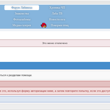
Форум Лабинска
Хроника ЧП
Знакомства
Лаба-ТВ
Фотоальбомы
Новости юга
Медиа-галерея
Покорми птиц
Это меню отключено
ться к разделам помощи.
е это, используя форму авторизации ниже, а затем повторите попытку, если это доступ