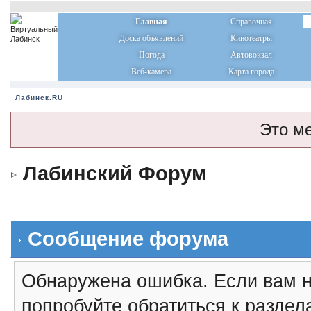
Главная
Справочная
Доска объявлений
Кинотеатры
Погода
Автовокзал
Веб-камера
Карта города
Лабинск.RU
Это м
Лабинский Форум
Сообщение форума
Обнаружена ошибка. Если вам н
попробуйте обратиться к разде