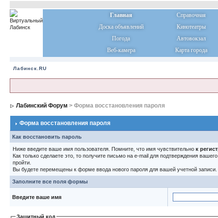
Главная
Справочная
Доска объявлений
Кинотеатры
Погода
Автовокзал
Веб-камера
Карта города
Лабинск.RU
Лабинский Форум
> Форма восстановления пароля
Форма восстановления пароля
Как восстановить пароль
Ниже введите ваше имя пользователя. Помните, что имя чувствительно
к регис
Как только сделаете это, то получите письмо на e-mail для подтверждения вашег
пройти.
Вы будете перемещены к форме ввода нового пароля для вашей учетной записи.
Заполните все поля формы
Введите ваше имя
Защитный код