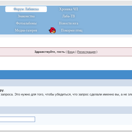
Форум Лабинска
Хроника ЧП
Знакомства
Лаба-ТВ
Фотоальбомы
Новости юга
Медиа-галерея
Покорми птиц
Здравствуйте, гость
(
Вход
|
Регистрация
)
тру
.
о запроса. Это нужно для того, чтобы убедиться, что запрос сделали именно вы, а не