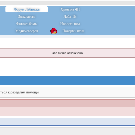
Форум Лабинска
Хроника ЧП
Знакомства
Лаба-ТВ
Фотоальбомы
Новости юга
Медиа-галерея
Покорми птиц
Это меню отключено
ться к разделам помощи.