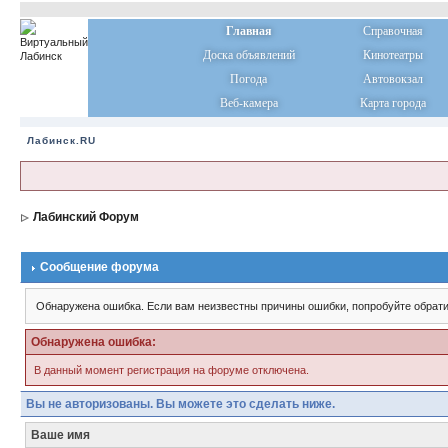
Главная
Справочная
Доска объявлений
Кинотеатры
Погода
Автовокзал
Веб-камера
Карта города
Лабинск.RU
Лабинский Форум
Сообщение форума
Обнаружена ошибка. Если вам неизвестны причины ошибки, попробуйте обрати
Обнаружена ошибка:
В данный момент регистрация на форуме отключена.
Вы не авторизованы. Вы можете это сделать ниже.
Ваше имя