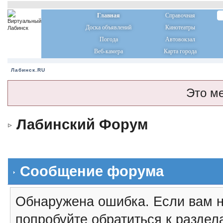
Главная
Справочная
Доска объявлений
Кинотеатры
Погода
Автовокзал
Веб-камера
Карта города
Лабинск.RU
Это м
Лабинский Форум
Сообщение форума
Обнаружена ошибка. Если вам н
попробуйте обратиться к разде