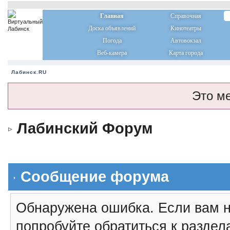
Главная
Справочная
Доска объявлений
Кинотеатры
Погода
Автовокзал
Веб-камера
Карта города
Лабинск.RU
Это м
Лабинский Форум
Сообщение форума
Обнаружена ошибка. Если вам н
попробуйте обратиться к разде