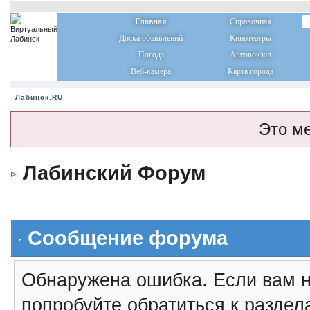
Главная
Справочная
Доска объявлений
Кинотеатры
Погода
Автовокзал
Веб-камера
Карта города
Лабинск.RU
Это м
Лабинский Форум
Сообщение форума
Обнаружена ошибка. Если вам н
попробуйте обратиться к разде