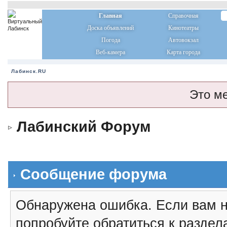
Главная
Справочная
Доска объявлений
Кинотеатры
Погода
Автовокзал
Веб-камера
Карта города
Лабинск.RU
Это м
Лабинский Форум
Сообщение форума
Обнаружена ошибка. Если вам н
попробуйте обратиться к разде