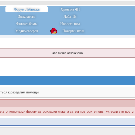
Форум Лабинска
Хроника ЧП
Знакомства
Лаба-ТВ
Фотоальбомы
Новости юга
Медиа-галерея
Покорми птиц
Это меню отключено
ться к разделам помощи.
е это, используя форму авторизации ниже, а затем повторите попытку, если это доступ