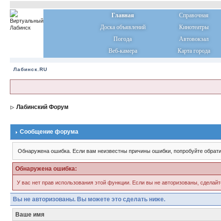
Главная
Справочная
Доска объявлений
Кинотеатры
Погода
Автовокзал
Веб-камера
Карта города
Лабинск.RU
Лабинский Форум
Сообщение форума
Обнаружена ошибка. Если вам неизвестны причины ошибки, попробуйте обрати
Обнаружена ошибка:
У вас нет прав использования этой функции. Если вы не авторизованы, сделайт
Вы не авторизованы. Вы можете это сделать ниже.
Ваше имя