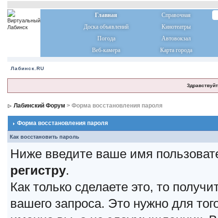
Главная
Справочная
Доска объявлений
Кинотеатры
Погода
Автовокзал
Веб-камера
Карта города
Лабинск.RU
Здравствуйт
Лабинский Форум
> Форма восстановления пароля
Форма восстановления пароля
Как восстановить пароль
Ниже введите ваше имя пользоват
регистру
.
Как только сделаете это, то получ
вашего запроса. Это нужно для тог