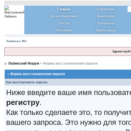
Главная
Справочная
Доска объявлений
Кинотеатры
Погода
Автовокзал
Веб-камера
Карта города
Лабинск.RU
Здравствуйт
Лабинский Форум
> Форма восстановления пароля
Форма восстановления пароля
Как восстановить пароль
Ниже введите ваше имя пользоват
регистру
.
Как только сделаете это, то получ
вашего запроса. Это нужно для тог