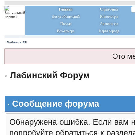
Главная
Справочная
Доска объявлений
Кинотеатры
Погода
Автовокзал
Веб-камера
Карта города
Лабинск.RU
Это м
Лабинский Форум
Сообщение форума
Обнаружена ошибка. Если вам н
попробуйте обратиться к разде