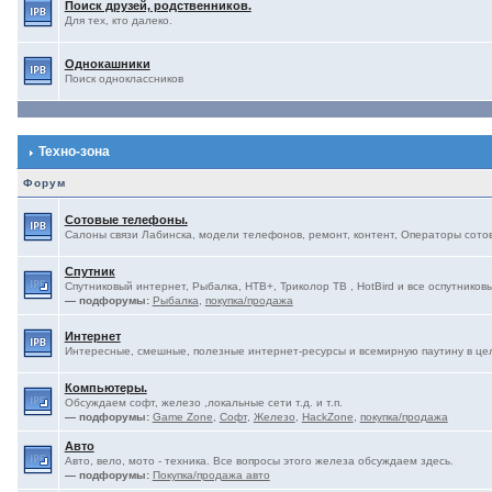
Поиск друзей, родственников.
Для тех, кто далеко.
Однокашники
Поиск одноклассников
Техно-зона
Форум
Сотовые телефоны.
Салоны связи Лабинска, модели телефонов, ремонт, контент, Операторы сотово
Спутник
Спутниковый интернет, Рыбалка, НТВ+, Триколор ТВ , HotBird и все оспутниковы
— подфорумы:
Рыбалка
,
покупка/продажа
Интернет
Интересные, смешные, полезные интернет-ресурсы и всемирную паутину в це
Компьютеры.
Обсуждаем софт, железо ,локальные сети т.д. и т.п.
— подфорумы:
Game Zone
,
Софт
,
Железо
,
HackZone
,
покупка/продажа
Авто
Авто, вело, мото - техника. Все вопросы этого железа обсуждаем здесь.
— подфорумы:
Покупка/продажа авто