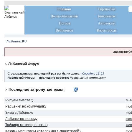
Главная
Справочная
Доска объявлений
Кинотеатры
Погода
Автовокзал
Веб-камера
Карта города
Лабинск.RU
Здравствуйт
Лабинский Форум
С возвращением, последний раз вы были здесь :
Сегодня, 13:53
Лабинский Форум — последние новости:
Расценки нс коммуналку
Последние затронутые темы:
Рисуем вместе :)
G-4
Расценки нс коммуналку
mod
Зима в Лабинске
mod
Лабинск по-новому
ele
Таблица метеопрогнозов
Фел
Каковы масштабы хотелок ЖКХ-грабителей?
mod