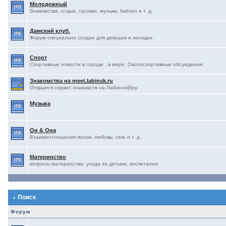
Молодежный
Знакомства, отдых, тусовки, музыка, fashion и т. д.
Дамский клуб.
Форум специально создан для девушек и женщин.
Спорт
Спортивные новости в городе , в мире. Околоспортивные обсуждения.
Знакомства на meet.labinsk.ru
Открылся сервис знакомств на Лабинск@ру.
Музыка
Он & Она
Взаимоотношения полов, любовь, секс и т. д.
Материнство
вопросы материнства, ухода за детьми, воспитания
Поиск
Форум