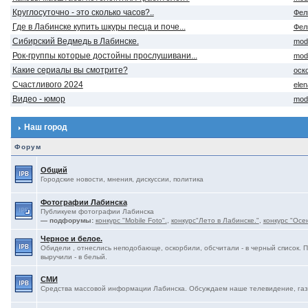
Круглосуточно - это сколько часов?..
Фел
Где в Лабинске купить шкуры песца и поче...
Фел
Сибирский Ведмедь в Лабинске.
mod
Рок-группы которые достойны прослушивани...
mod
Какие сериалы вы смотрите?
оск
Счастливого 2024
ele
Видео - юмор
mod
Наш город
Форум
Общий
Городские новости, мнения, дискуссии, политика
Фотографии Лабинска
Публикуем фотографии Лабинска
— подфорумы:
конкурс "Mobile Foto".
,
конкурс"Лето в Лабинске."
,
конкурс "Осе
Черное и белое.
Обидели , отнеслись неподобающе, оскорбили, обсчитали - в черный список. 
выручили - в белый.
СМИ
Средства массовой информации Лабинска. Обсуждаем наше телевидение, газе