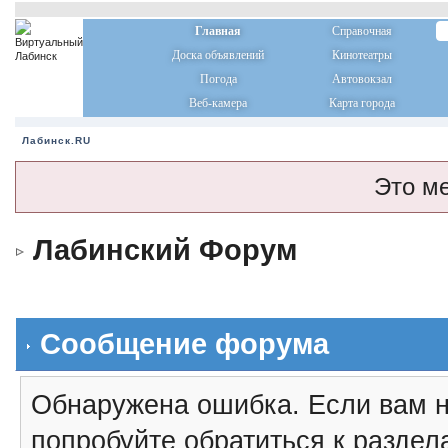
Главная
Справочная
Доска объявлений
Кинотеатры
Погода
Автовокзал
Веб-камера
Карта города
Лабинск.RU
Это м
Лабинский Форум
Сообщение форума
Обнаружена ошибка. Если вам н
попробуйте обратиться к разде