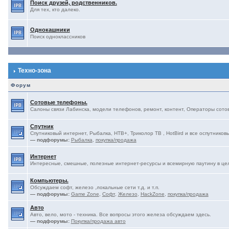
Поиск друзей, родственников.
Для тех, кто далеко.
Однокашники
Поиск одноклассников
Техно-зона
Форум
Сотовые телефоны.
Салоны связи Лабинска, модели телефонов, ремонт, контент, Операторы сотово
Спутник
Спутниковый интернет, Рыбалка, НТВ+, Триколор ТВ , HotBird и все оспутниковы
— подфорумы:
Рыбалка
,
покупка/продажа
Интернет
Интересные, смешные, полезные интернет-ресурсы и всемирную паутину в це
Компьютеры.
Обсуждаем софт, железо ,локальные сети т.д. и т.п.
— подфорумы:
Game Zone
,
Софт
,
Железо
,
HackZone
,
покупка/продажа
Авто
Авто, вело, мото - техника. Все вопросы этого железа обсуждаем здесь.
— подфорумы:
Покупка/продажа авто