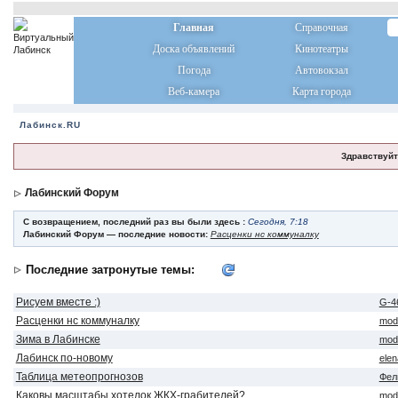
Главная
Справочная
Доска объявлений
Кинотеатры
Погода
Автовокзал
Веб-камера
Карта города
Лабинск.RU
Здравствуйт
Лабинский Форум
С возвращением, последний раз вы были здесь :
Сегодня, 7:18
Лабинский Форум — последние новости:
Расценки нс коммуналку
Последние затронутые темы:
Рисуем вместе :)
G-4
Расценки нс коммуналку
mod
Зима в Лабинске
mod
Лабинск по-новому
ele
Таблица метеопрогнозов
Фел
Каковы масштабы хотелок ЖКХ-грабителей?
mod