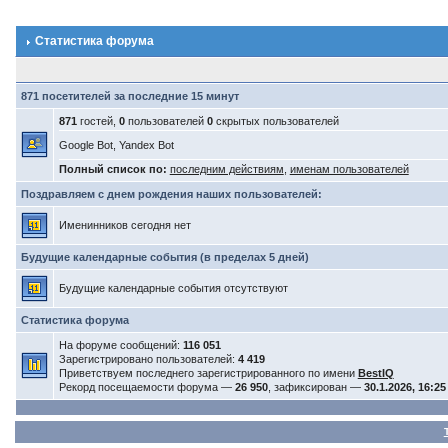
Статистика форума
871 посетителей за последние 15 минут
871
гостей,
0
пользователей
0
скрытых пользователей
Google Bot, Yandex Bot
Полный список по:
последним действиям
,
именам пользователей
Поздравляем с днем рождения наших пользователей:
Именинников сегодня нет
Будущие календарные события (в пределах 5 дней)
Будущие календарные события отсутствуют
Статистика форума
На форуме сообщений:
116 051
Зарегистрировано пользователей:
4 419
Приветствуем последнего зарегистрированного по имени
BestIQ
Рекорд посещаемости форума —
26 950
, зафиксирован —
30.1.2026, 16:25