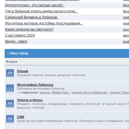
Круглосуточно - это сколько часов?..
Фел
Где в Лабинске купить шкуры песца и поче...
Фел
Сибирский Ведмедь в Лабинске.
mod
Рок-группы которые достойны прослушивани...
mod
Какие сериалы вы смотрите?
оск
Счастливого 2024
ele
Видео - юмор
mod
Наш город
Форум
Общий
Городские новости, мнения, дискуссии, политика
Фотографии Лабинска
Публикуем фотографии Лабинска
— подфорумы:
конкурс "Mobile Foto".
,
конкурс"Лето в Лабинске."
,
конкурс "Осе
Черное и белое.
Обидели , отнеслись неподобающе, оскорбили, обсчитали - в черный список. 
выручили - в белый.
СМИ
Средства массовой информации Лабинска. Обсуждаем наше телевидение, газе