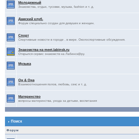
Молодежный
Знакомства, отдых, тусовки, музыка, fashion и т. д.
Дамский клуб.
Форум специально создан для девушек и женщин.
Спорт
Спортивные новости в городе , в мире. Околоспортивные обсуждения.
Знакомства на meet.labinsk.ru
Открылся сервис знакомств на Лабинск@ру.
Музыка
Он & Она
Взаимоотношения полов, любовь, секс и т. д.
Материнство
вопросы материнства, ухода за детьми, воспитания
Поиск
Форум