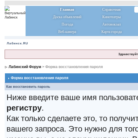
Главная
Справочная
Доска объявлений
Кинотеатры
Погода
Автовокзал
Веб-камера
Карта города
Лабинск.RU
Здравствуйт
Лабинский Форум
> Форма восстановления пароля
Форма восстановления пароля
Как восстановить пароль
Ниже введите ваше имя пользоват
регистру
.
Как только сделаете это, то получ
вашего запроса. Это нужно для тог