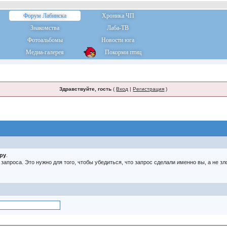
Форум Лабинска
Хроника ЧП
Знакомства
Лаба-ТВ
Фотоальбомы
Новости юга
Медиа-галерея
Покорми птиц
Здравствуйте, гость
(
Вход
|
Регистрация
)
тру
.
о запроса. Это нужно для того, чтобы убедиться, что запрос сделали именно вы, а не