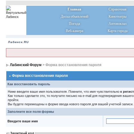
Главная
Справочная
Доска объявлений
Кинотеатры
Погода
Автовокзал
Веб-камера
Карта города
Лабинск.RU
Лабинский Форум
> Форма восстановления пароля
Форма восстановления пароля
Как восстановить пароль
Ниже введите ваше имя пользователя. Помните, что имя чувствительно
к регис
Как только сделаете это, то получите письмо на e-mail для подтверждения вашег
пройти.
Вы будете перемещены к форме ввода нового пароля для вашей учетной записи.
Заполните все поля формы
Введите ваше имя
Защитный код