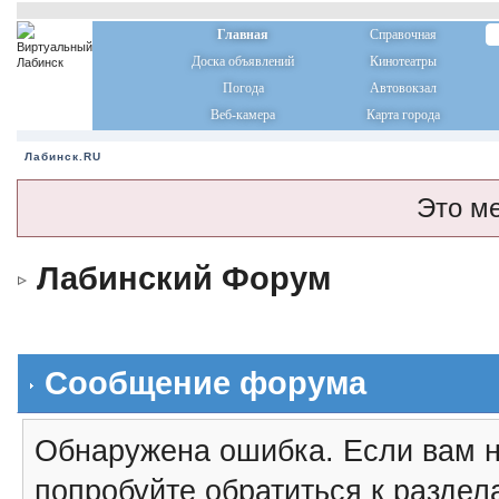
Главная
Справочная
Доска объявлений
Кинотеатры
Погода
Автовокзал
Веб-камера
Карта города
Лабинск.RU
Это м
Лабинский Форум
Сообщение форума
Обнаружена ошибка. Если вам н
попробуйте обратиться к разде