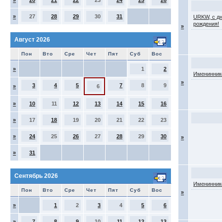
»
20
21
22
23
24
25
26
»
27
28
29
30
31
URKW, с д
рождения!
»
Август 2026
Пон
Вто
Сре
Чет
Пят
Суб
Вос
»
1
2
Именинник
»
3
4
5
7
8
9
»
6
»
10
11
12
13
14
15
16
»
17
18
19
20
21
22
23
»
24
25
26
27
28
29
30
»
»
31
Сентябрь 2026
Именинник
Пон
Вто
Сре
Чет
Пят
Суб
Вос
»
»
1
2
3
4
5
6
»
7
8
9
10
11
12
13