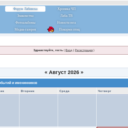
Форум Лабинска
Хроника ЧП
Знакомства
Лаба-ТВ
Фотоальбомы
Новости юга
Медиа-галерея
Покорми птиц
Здравствуйте, гость
(
Вход
|
Регистрация
)
«
Август 2026
»
обытий и именинников
ник
Вторник
Среда
Четверг