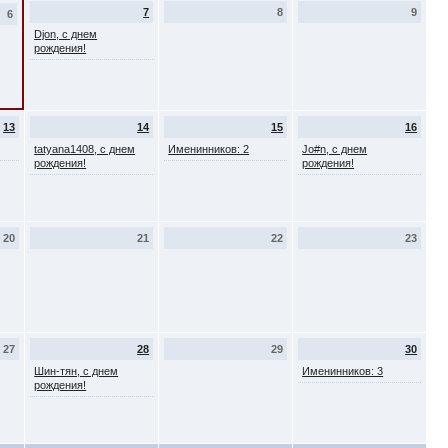
7
8
9
6
Djon, с днем
рождения!
13
14
15
16
tatyana1408, с днем
Именинников: 2
Jo#n, с днем
рождения!
рождения!
20
21
22
23
27
28
29
30
Шин-тян, с днем
Именинников: 3
рождения!