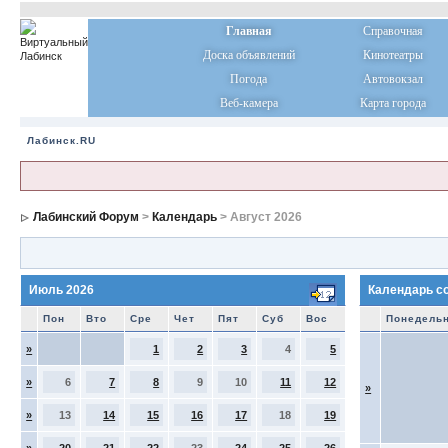
Главная
Справочная
Доска объявлений
Кинотеатры
Погода
Автовокзал
Веб-камера
Карта города
Лабинск.RU
Лабинский Форум
>
Календарь
> Август 2026
Июль 2026
Календарь с
Пон
Вто
Сре
Чет
Пят
Суб
Вос
Понедель
»
1
2
3
4
5
»
6
7
8
9
10
11
12
»
»
13
14
15
16
17
18
19