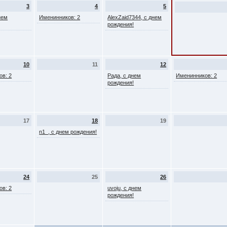
3
4
5
нем
Именинников: 2
AlexZaid7344, с днем
рождения!
10
11
12
ов: 2
Рада, с днем
Именинников: 2
рождения!
17
18
19
n1_, с днем рождения!
24
25
26
ов: 2
uvoju, с днем
рождения!