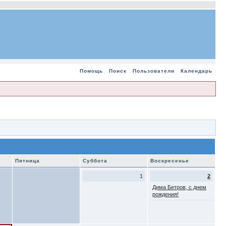
Помощь
Поиск
Пользователи
Календарь
Пятница
Суббота
Воскресенье
1
2
Дима Бетров, с днем
рождения!